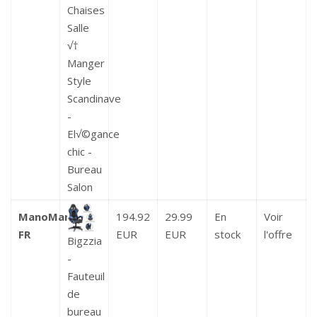
Chaises
Salle
√†
Manger
Style
Scandinave
-
El√©gance
chic -
Bureau
Salon
ManoMano
194.92
29.99
En
Voir
FR
EUR
EUR
stock
l'offre
Bigzzia
-
Fauteuil
de
bureau