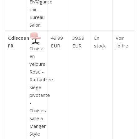
El√©gance
chic -
Bureau
Salon
Cdiscount
49.99
39.99
En
Voir
FR
EUR
EUR
stock
l'offre
Chaise
en
velours
Rose -
Rattantree
Siège
pivotante
-
Chaises
Salle à
Manger
Style