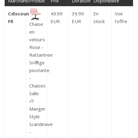
Marchand
Produit
Prix
Livraison
Disponibilité
Cdiscount
49.99
39.99
En
Voir
FR
EUR
EUR
stock
l'offre
Chaise
en
velours
Rose -
Rattantree
Si√®ge
pivotante
-
Chaises
Salle
√†
Manger
Style
Scandinave
-