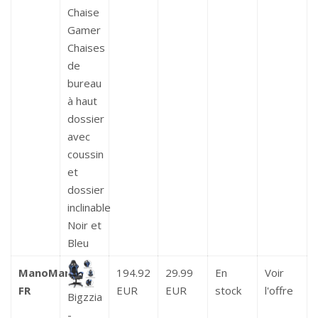
Chaise
Gamer
Chaises
de
bureau
à haut
dossier
avec
coussin
et
dossier
inclinable
Noir et
Bleu
ManoMano
194.92
29.99
En
Voir
FR
EUR
EUR
stock
l'offre
Bigzzia
-