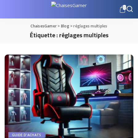
0
ChaisesGamer
>
Blog
>
réglages multiples
Étiquette :
réglages multiples
GUIDE D'ACHATS